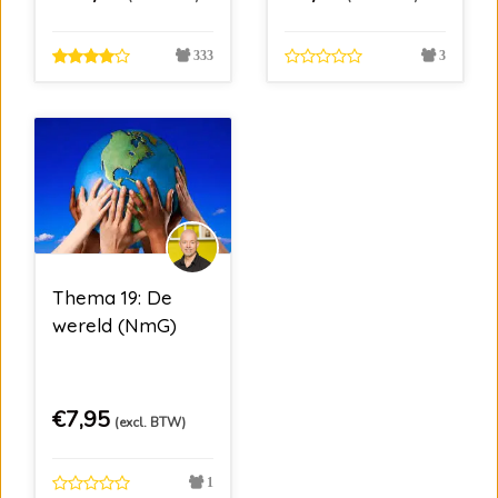
333
3
Thema 19: De
wereld (NmG)
€
7,95
(excl. BTW)
1