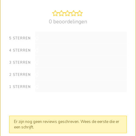
0 beoordelingen
0
5 STERREN
0
4 STERREN
0
3 STERREN
0
2 STERREN
0
1 STERREN
Er zijn nog geen reviews geschreven. Wees de eerste die er
een schrijft.