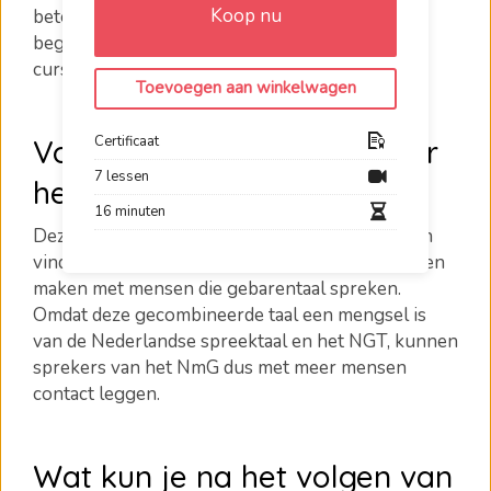
Koop nu
betekent daarom dat meer mensen kunnen
begrijpen wat je zegt of gebaart. Je leert in deze
cursus van de experts van
1.2.Communicate
!
Toevoegen aan winkelwagen
Certificaat
Voor wie is deze cursus over
7 lessen
het NmG?
16 minuten
Deze cursus is geschikt voor mensen die het fijn
vinden om te leren gebaren en zo contact kunnen
maken met mensen die gebarentaal spreken.
Omdat deze gecombineerde taal een mengsel is
van de Nederlandse spreektaal en het NGT, kunnen
sprekers van het NmG dus met meer mensen
contact leggen.
Wat kun je na het volgen van