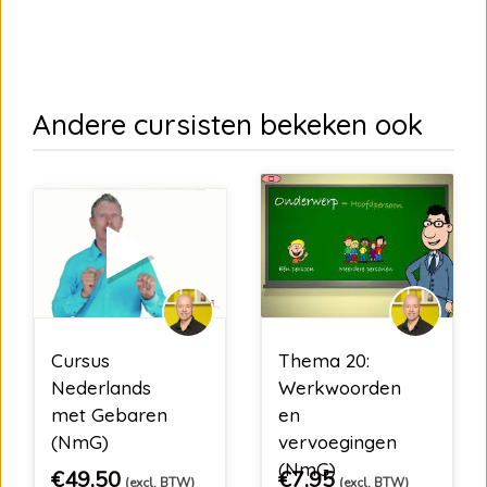
Andere cursisten bekeken ook
Cursus
Thema 20:
Nederlands
Werkwoorden
met Gebaren
en
(NmG)
vervoegingen
(NmG)
€
49,50
€
7,95
(excl. BTW)
(excl. BTW)