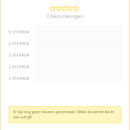
0 beoordelingen
0
5 STERREN
0
4 STERREN
0
3 STERREN
0
2 STERREN
0
1 STERREN
Er zijn nog geen reviews geschreven. Wees de eerste die er
een schrijft.