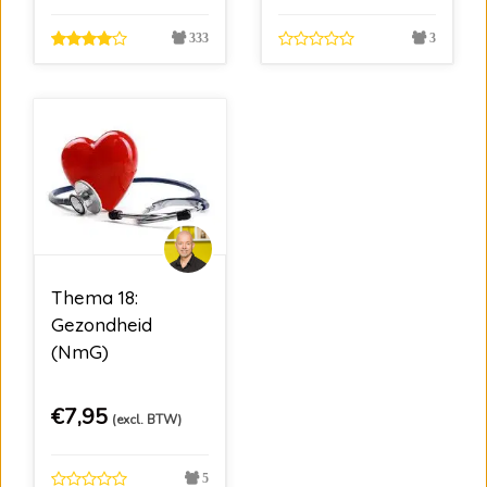
333
3
Thema 18:
Gezondheid
(NmG)
€
7,95
(excl. BTW)
5