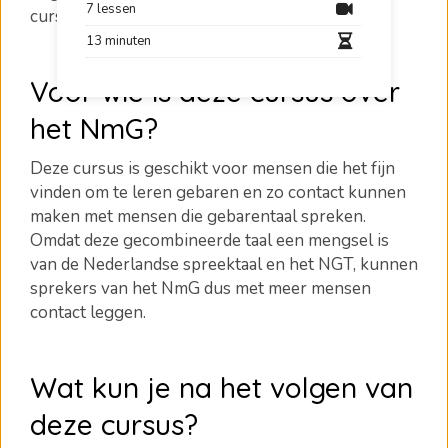
7 lessen
cursus van de experts van
1.2.Communicate
!
13 minuten
Voor wie is deze cursus over
het NmG?
Deze cursus is geschikt voor mensen die het fijn
vinden om te leren gebaren en zo contact kunnen
maken met mensen die gebarentaal spreken.
Omdat deze gecombineerde taal een mengsel is
van de Nederlandse spreektaal en het NGT, kunnen
sprekers van het NmG dus met meer mensen
contact leggen.
Wat kun je na het volgen van
deze cursus?