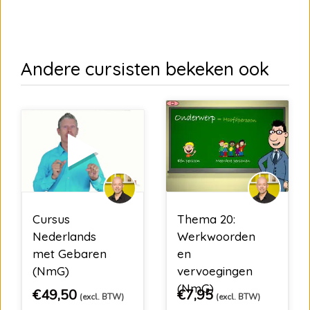
Andere cursisten bekeken ook
Cursus
Thema 20:
Nederlands
Werkwoorden
met Gebaren
en
(NmG)
vervoegingen
(NmG)
€
49,50
€
7,95
(excl. BTW)
(excl. BTW)