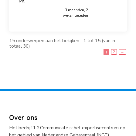
Mr.
1
1
3 maanden, 2
weken geleden
15 onderwerpen aan het bekijken - 1 tot 15 (van in
totaal 30)
2
→
1
Over ons
Het bedrijf 1.2.Communicate is het expertisecentrum op
het gebied van Nederlandse Gebarentaal (NGT),