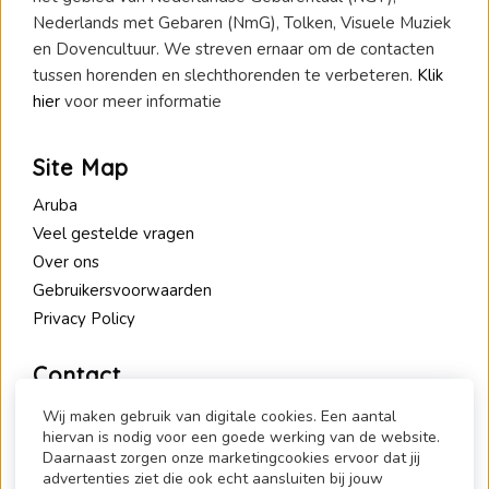
Nederlands met Gebaren (NmG), Tolken, Visuele Muziek
en Dovencultuur. We streven ernaar om de contacten
tussen horenden en slechthorenden te verbeteren.
Klik
hier
voor meer informatie
Site Map
Aruba
Veel gestelde vragen
Over ons
Gebruikersvoorwaarden
Privacy Policy
Contact
1.2.Communicate
Wij maken gebruik van digitale cookies. Een aantal
hiervan is nodig voor een goede werking van de website.
De Pas 90
Daarnaast zorgen onze marketingcookies ervoor dat jij
6836 HM Arnhem
advertenties ziet die ook echt aansluiten bij jouw