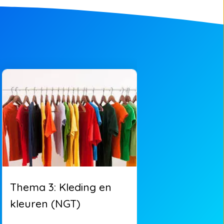
Thema 3: Kleding en
Thema 4: Da
kleuren (NGT)
maanden en
(NGT)