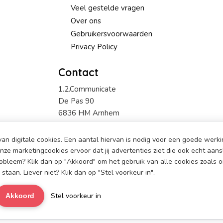
Veel gestelde vragen
Over ons
Gebruikersvoorwaarden
Privacy Policy
Contact
1.2.Communicate
De Pas 90
6836 HM Arnhem
+31 6 519 910 57 (alleen SMS)
an digitale cookies. Een aantal hiervan is nodig voor een goede werki
info@1-2-communicate.nl
ze marketingcookies ervoor dat jij advertenties ziet die ook echt aansl
obleem? Klik dan op "Akkoord" om het gebruik van alle cookies zoals 
 staan. Liever niet? Klik dan op "Stel voorkeur in".
Stel voorkeur in
Akkoord
© 2026 1.2.Communicate - Powered by
Maatos