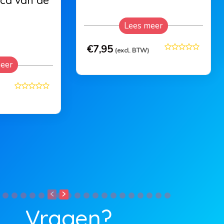
ca van de
Lees meer
€
7,95
(excl. BTW)
eer
Vragen?