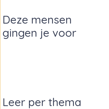
breide training. Alles wordt duidelijk
delingen en ook de “vertaling” die erbij
Deze mensen
raining puur uit interesse. Dus geen ervaring
 ook dan is het een training die goed te
gingen je voor
aam."
Leer per thema