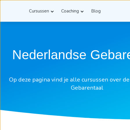
Cursussen
Coaching
Blog
Nederlandse Gebare
Op deze pagina vind je alle cursussen over d
Gebarentaal