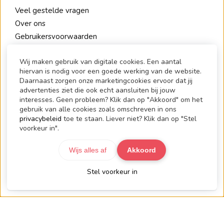
Veel gestelde vragen
Over ons
Gebruikersvoorwaarden
Privacy Policy
Wij maken gebruik van digitale cookies. Een aantal
hiervan is nodig voor een goede werking van de website.
Contact
Daarnaast zorgen onze marketingcookies ervoor dat jij
advertenties ziet die ook echt aansluiten bij jouw
1.2.Communicate
interesses. Geen probleem? Klik dan op "Akkoord" om het
De Pas 90
gebruik van alle cookies zoals omschreven in ons
6836 HM Arnhem
privacybeleid
toe te staan. Liever niet? Klik dan op "Stel
voorkeur in".
+31 6 519 910 57 (alleen SMS)
info@1-2-communicate.nl
Wijs alles af
Akkoord
TOP
Stel voorkeur in
© 2026 1.2.Communicate - Powered by
Maatos