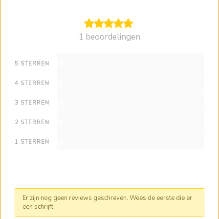
1 beoordelingen
0
5 STERREN
0
4 STERREN
0
3 STERREN
0
2 STERREN
0
1 STERREN
Er zijn nog geen reviews geschreven. Wees de eerste die er
een schrijft.