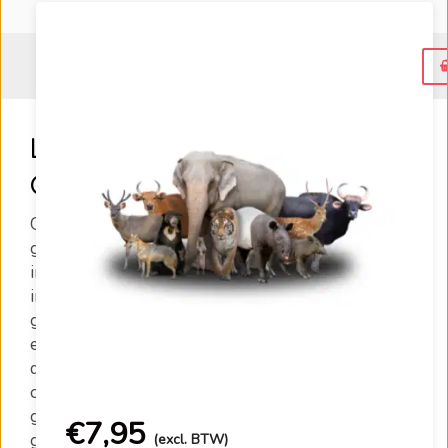
Menu
Leer de Nederlandse
Gebarentaal spreken (NGT)
Ga in deze cursus aan de slag met het leren van de
gebarentaal. In deze online cursus leer je op een
interactieve wijze met oefeningen en
instructievideo’s NGT spreken. Deze cursus is
geschikt voor iedereen, dus ook mensen die nooit
eerder iets gedaan hebben met deze taal. Ben je
dus een beginner of wil je jouw kennis even
opfrissen? Dan is deze cursus echt wat voor jou. Je
gaat de belangrijkste gebaren leren en leert korte
€
7,95
gesprekken te voeren en te begrijpen.
(excl. BTW)