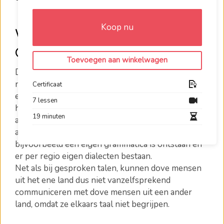
Koop nu
Wat is de Nederlandse
Gebarentaal?
Toevoegen aan winkelwagen
De Nederlandse Gebarentaal (NGT) is de
natuurlijke taal van prelinguale dove mensen in
Certificaat
een land. Elk land met een dovengemeenschap
7 lessen
heeft zijn eigen taal. Gebarentalen zijn namelijk niet
19 minuten
afgeleid van gesproken talen, maar hebben zich net
als gesproken taal spontaan ontwikkeld, waardoor
bijvoorbeeld een eigen grammatica is ontstaan en
er per regio eigen dialecten bestaan.
Net als bij gesproken talen, kunnen dove mensen
uit het ene land dus niet vanzelfsprekend
communiceren met dove mensen uit een ander
land, omdat ze elkaars taal niet begrijpen.