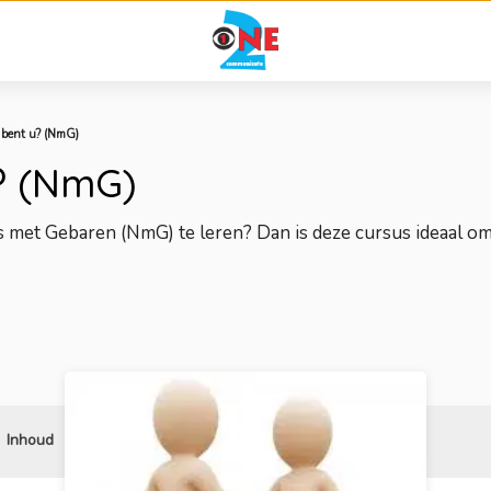
bent u? (NmG)
? (NmG)
s met Gebaren (NmG) te leren? Dan is deze cursus ideaal o
Inhoud
Reviews
Gerelateerd