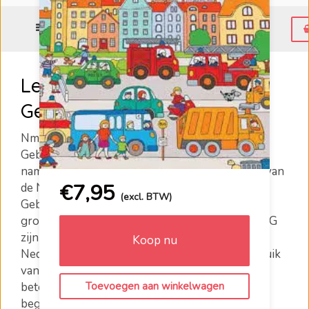
Menu
Leer het Nederlands met
Gebaren (NmG)
NmG is niet hetzelfde als de Nederlandse
Gebarentaal. Het Nederlands met Gebaren is
namelijk een taal die ontstaat uit de combinatie van
€
7,95
de Nederlandse spreektaal en de Nederlandse
(excl. BTW)
Gebarentaal. Dit is dus een taal waarmee beide
groepen kunnen worden aangesproken. Bij NmG
zijn de gebaren namelijk ondersteunend aan de
Koop nu
Nederlandse spreektaal of andersom. Het gebruik
van gebaren of woorden als ondersteuning,
Toevoegen aan winkelwagen
betekent daarom dat meer mensen kunnen
begrijpen wat je zegt of gebaart. Je leert in deze