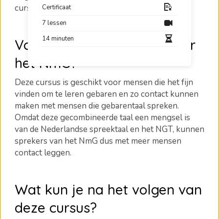
cursus van de experts van
1.2.Communicate
!
Certificaat
7 lessen
14 minuten
Voor wie is deze cursus over
het NmG?
Deze cursus is geschikt voor mensen die het fijn
vinden om te leren gebaren en zo contact kunnen
maken met mensen die gebarentaal spreken.
Omdat deze gecombineerde taal een mengsel is
van de Nederlandse spreektaal en het NGT, kunnen
sprekers van het NmG dus met meer mensen
contact leggen.
Wat kun je na het volgen van
deze cursus?