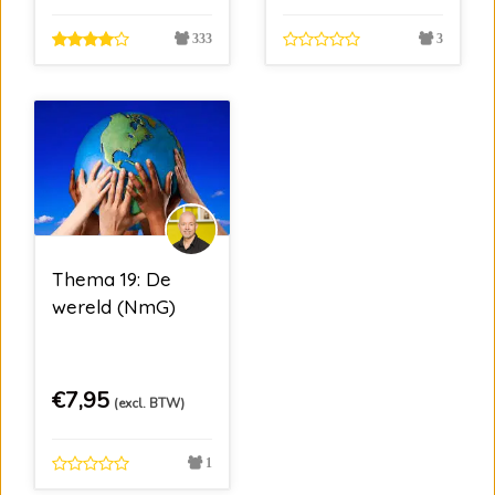
333
3
Thema 19: De
wereld (NmG)
€
7,95
(excl. BTW)
1