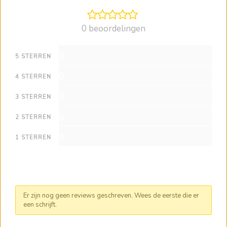
0 beoordelingen
0
5 STERREN
0
4 STERREN
0
3 STERREN
0
2 STERREN
0
1 STERREN
Er zijn nog geen reviews geschreven. Wees de eerste die er
een schrijft.