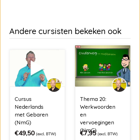
Andere cursisten bekeken ook
Cursus
Thema 20:
Nederlands
Werkwoorden
met Gebaren
en
(NmG)
vervoegingen
(NmG)
€
49,50
€
7,95
(excl. BTW)
(excl. BTW)