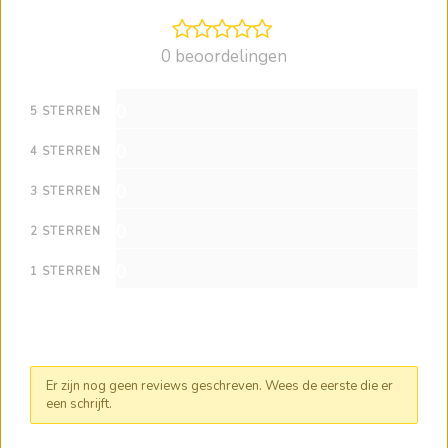
0 beoordelingen
0
5 STERREN
0
4 STERREN
0
3 STERREN
0
2 STERREN
0
1 STERREN
Er zijn nog geen reviews geschreven. Wees de eerste die er
een schrijft.