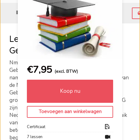
Menu
Leer het Nederlands met
Gebaren (NmG)
NmG is niet hetzelfde als de Nederlandse
€
7,95
Gebarentaal. Het Nederlands met Gebaren is
(excl. BTW)
namelijk een taal die ontstaat uit de combinatie van
de Nederlandse spreektaal en de Nederlandse
Koop nu
Gebarentaal. Dit is dus een taal waarmee beide
groepen kunnen worden aangesproken. Bij NmG
zijn de gebaren namelijk ondersteunend aan de
Toevoegen aan winkelwagen
Nederlandse spreektaal of andersom. Het gebruik
van gebaren of woorden als ondersteuning,
Certificaat
betekent daarom dat meer mensen kunnen
7 lessen
begrijpen wat je zegt of gebaart. Je leert in deze