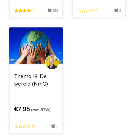
333
3
Thema 19: De
wereld (NmG)
€
7,95
(excl. BTW)
1