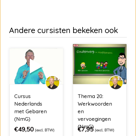
Andere cursisten bekeken ook
Cursus
Thema 20:
Nederlands
Werkwoorden
met Gebaren
en
(NmG)
vervoegingen
(NmG)
€
49,50
€
7,95
(excl. BTW)
(excl. BTW)