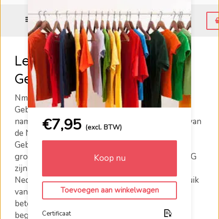
Menu
Leer het Nederlands met
Gebaren (NmG)
NmG is niet hetzelfde als de Nederlandse
Gebarentaal. Het Nederlands met Gebaren is
€
7,95
namelijk een taal die ontstaat uit de combinatie van
(excl. BTW)
de Nederlandse spreektaal en de Nederlandse
Gebarentaal. Dit is dus een taal waarmee beide
groepen kunnen worden aangesproken. Bij NmG
Koop nu
zijn de gebaren namelijk ondersteunend aan de
Nederlandse spreektaal of andersom. Het gebruik
Toevoegen aan winkelwagen
van gebaren of woorden als ondersteuning,
betekent daarom dat meer mensen kunnen
Certificaat
begrijpen wat je zegt of gebaart. Je leert in deze