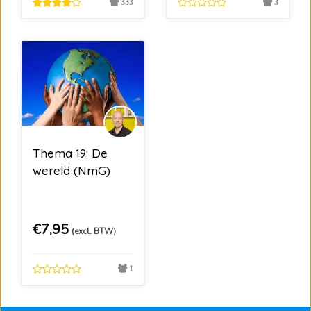
333
3
Thema 19: De
wereld (NmG)
€
7,95
(excl. BTW)
1