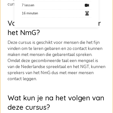
cursus van de experts van
1.2.Communicate
!
7 lessen
16 minuten
Voor wie is deze cursus over
het NmG?
Deze cursus is geschikt voor mensen die het fijn
vinden om te leren gebaren en zo contact kunnen
maken met mensen die gebarentaal spreken.
Omdat deze gecombineerde taal een mengsel is
van de Nederlandse spreektaal en het NGT, kunnen
sprekers van het NmG dus met meer mensen
contact leggen.
Wat kun je na het volgen van
deze cursus?