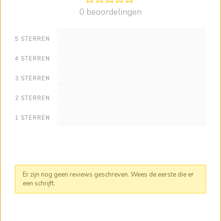
0 beoordelingen
0
5 STERREN
0
4 STERREN
0
3 STERREN
0
2 STERREN
0
1 STERREN
Er zijn nog geen reviews geschreven. Wees de eerste die er
een schrijft.