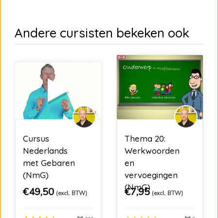
Andere cursisten bekeken ook
Cursus
Thema 20:
Nederlands
Werkwoorden
met Gebaren
en
(NmG)
vervoegingen
(NmG)
€
49,50
€
7,95
(excl. BTW)
(excl. BTW)