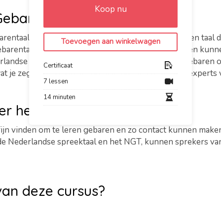
Koop nu
 Gebaren (NmG)
rentaal. Het Nederlands met Gebaren is namelijk een taal di
Toevoegen aan winkelwagen
barentaal. Dit is dus een taal waarmee beide groepen kun
landse spreektaal of andersom. Het gebruik van gebaren o
Certificaat
je zegt of gebaart. Je leert in deze cursus van de experts
7 lessen
14 minuten
ver het NmG?
 fijn vinden om te leren gebaren en zo contact kunnen mak
 de Nederlandse spreektaal en het NGT, kunnen sprekers 
van deze cursus?