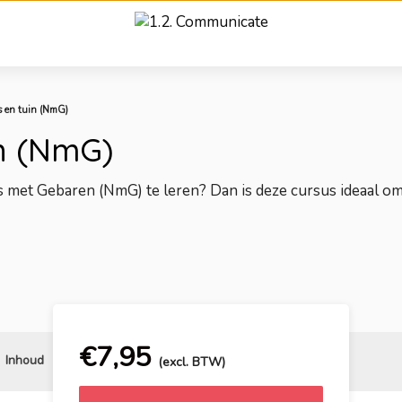
 en tuin (NmG)
in (NmG)
s met Gebaren (NmG) te leren? Dan is deze cursus ideaal o
€
7,95
Inhoud
Reviews
Gerelateerd
(excl. BTW)