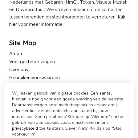
Nederlands met Gebaren (NmG), Tolken, Visuele Muziek
en Dovencultuur. We streven ernaar om de contacten
tussen horenden en slechthorenden te verbeteren.
Klik
hier
voor meer informatie
Site Map
Aruba
Veel gestelde vragen
Over ons
Gebruikersvoorwaarden
Privacy Policy
Wij maken gebruik van digitale cookies. Een aantal
hiervan is nodig voor een goede werking van de website.
Contact
Daarnaast zorgen onze marketingcookies ervoor dat jij
advertenties ziet die ook echt aansluiten bij jouw
1.2.Communicate
interesses. Geen probleem? Klik dan op "Akkoord" om het
De Pas 90
gebruik van alle cookies zoals omschreven in ons
6836 HM Arnhem
privacybeleid
toe te staan. Liever niet? Klik dan op "Stel
voorkeur in".
+31 6 519 910 57 (alleen SMS)