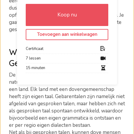
eerder iets gedaan hebben met deze taal. Ben je
dus een beginner of wil je jouw kennis even
Koop nu
opfrissen? Dan is deze cursus echt wat voor jou. Je
gaat de belangrijkste gebaren leren en leert korte
gesprekken te voeren en te begrijpen.
Toevoegen aan winkelwagen
Certificaat
Wat is de Nederlandse
7 lessen
Gebarentaal?
15 minuten
De Nederlandse Gebarentaal (NGT) is de
natuurlijke taal van prelinguale dove mensen in
een land. Elk land met een dovengemeenschap
heeft zijn eigen taal. Gebarentalen zijn namelijk niet
afgeleid van gesproken talen, maar hebben zich net
als gesproken taal spontaan ontwikkeld, waardoor
bijvoorbeeld een eigen grammatica is ontstaan en
er per regio eigen dialecten bestaan.
Net als bij gesproken talen, kunnen dove mensen