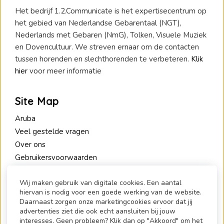
Het bedrijf 1.2.Communicate is het expertisecentrum op
het gebied van Nederlandse Gebarentaal (NGT),
Nederlands met Gebaren (NmG), Tolken, Visuele Muziek
en Dovencultuur. We streven ernaar om de contacten
tussen horenden en slechthorenden te verbeteren.
Klik
hier
voor meer informatie
Site Map
Aruba
Veel gestelde vragen
Over ons
Gebruikersvoorwaarden
Privacy Policy
Wij maken gebruik van digitale cookies. Een aantal
hiervan is nodig voor een goede werking van de website.
Contact
Daarnaast zorgen onze marketingcookies ervoor dat jij
advertenties ziet die ook echt aansluiten bij jouw
1.2.Communicate
interesses. Geen probleem? Klik dan op "Akkoord" om het