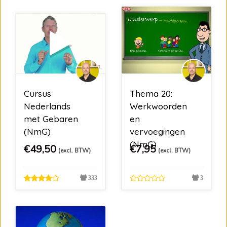
Cursus
Thema 20:
Nederlands
Werkwoorden
met Gebaren
en
(NmG)
vervoegingen
(NmG)
€
49,50
€
7,95
(excl. BTW)
(excl. BTW)
333
3