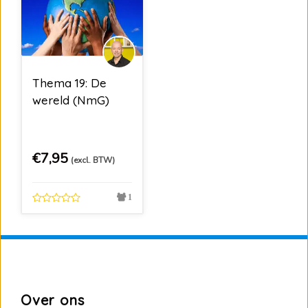
Thema 19: De
wereld (NmG)
€
7,95
(excl. BTW)
1
Over ons