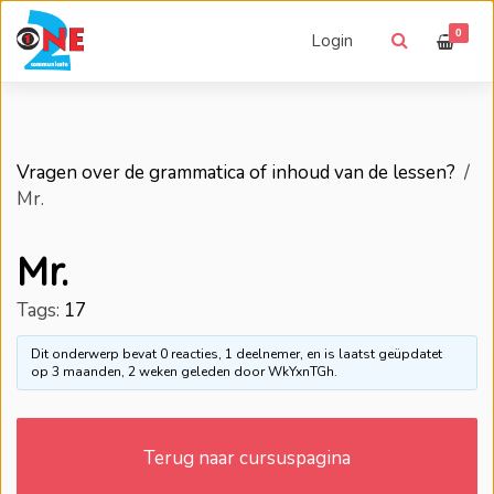
0
Login
Vragen over de grammatica of inhoud van de lessen?
›
Mr.
Mr.
Tags:
17
Dit onderwerp bevat 0 reacties, 1 deelnemer, en is laatst geüpdatet
op
3 maanden, 2 weken geleden
door
WkYxnTGh
.
Terug naar cursuspagina