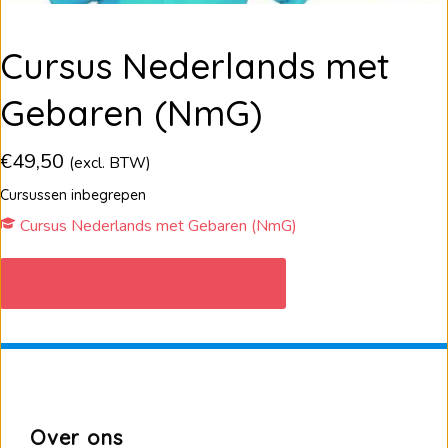
Cursus Nederlands met
Gebaren (NmG)
€
49,50
(excl. BTW)
Cursussen inbegrepen
Cursus Nederlands met Gebaren (NmG)
Cursus
Nederlands
Toevoegen aan winkelwagen
met
Gebaren
(NmG)
aantal
Over ons