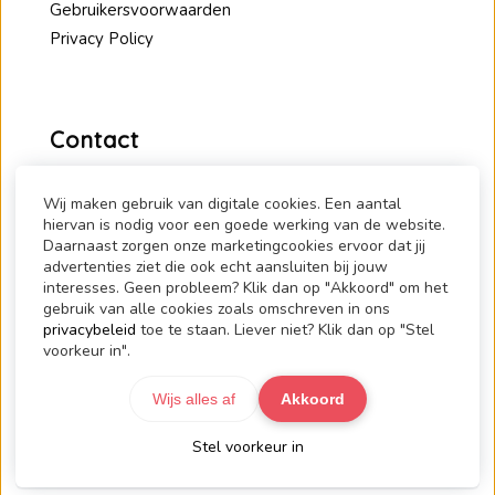
Gebruikersvoorwaarden
Privacy Policy
Contact
1.2.Communicate
De Pas 90
Wij maken gebruik van digitale cookies. Een aantal
hiervan is nodig voor een goede werking van de website.
6836 HM Arnhem
Daarnaast zorgen onze marketingcookies ervoor dat jij
advertenties ziet die ook echt aansluiten bij jouw
+31 6 519 910 57 (alleen SMS)
interesses. Geen probleem? Klik dan op "Akkoord" om het
info@1-2-communicate.nl
gebruik van alle cookies zoals omschreven in ons
privacybeleid
toe te staan. Liever niet? Klik dan op "Stel
voorkeur in".
Wijs alles af
Akkoord
Stel voorkeur in
© 2026 1.2.Communicate - Powered by
Maatos